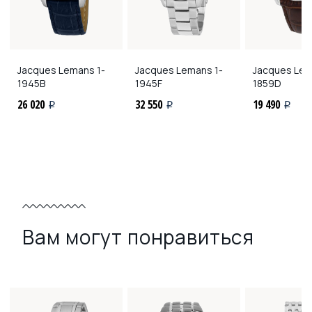
Jacques Lemans
1-
Jacques Lemans
1-
Jacques Le
1945B
1945F
1859D
26 020
32 550
19 490
i
i
i
Вам могут понравиться