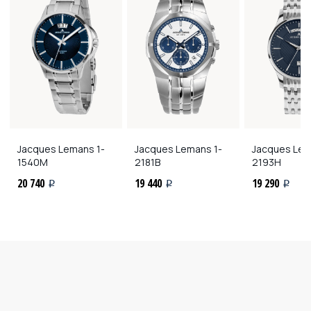
Jacques Lemans
1-
Jacques Lemans
1-
Jacques Le
1540M
2181B
2193H
20 740
19 440
19 290
i
i
i