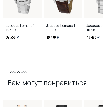
Jacques Lemans
1-
Jacques Lemans
1-
Jacques Le
1945D
1859D
1878C
32 550
19 490
19 490
i
i
i
Вам могут понравиться