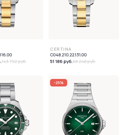
CERTINA
116.00
C048.210.22.131.00
.
51 186 руб.
143 792 руб.
68 248 руб.
-25%