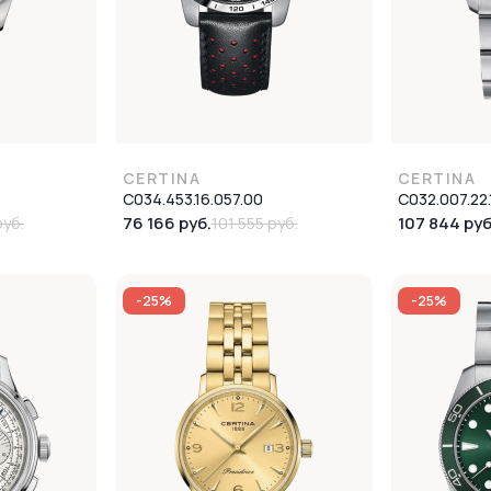
CERTINA
CERTINA
C034.453.16.057.00
C032.007.22.
76 166 руб.
107 844 руб
руб.
101 555 руб.
-25%
-25%