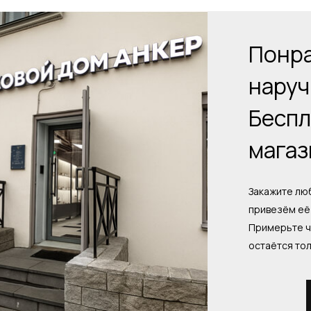
Понра
наруч
Беспл
магаз
Закажите люб
привезём её 
Примерьте ч
остаётся то