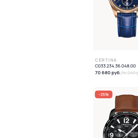
CERTINA
C033.234.36.048.00
70 680 руб.
94 240 
-25%