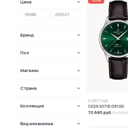
-25%
Цена
Бренд
Пол
Магазин
Страна
CERTINA
Коллекция
C029.207.16.091.00
70 680 руб.
94 240 
Вид механизма