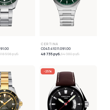
CERTINA
091.00
C043.410.11.091.00
48 735 руб.
118 598 руб.
64 980 руб.
-25%