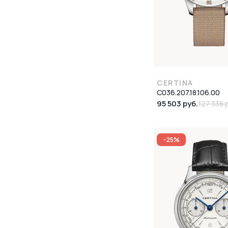
CERTINA
C036.207.18.106.00
95 503 руб.
127 338 
-25%