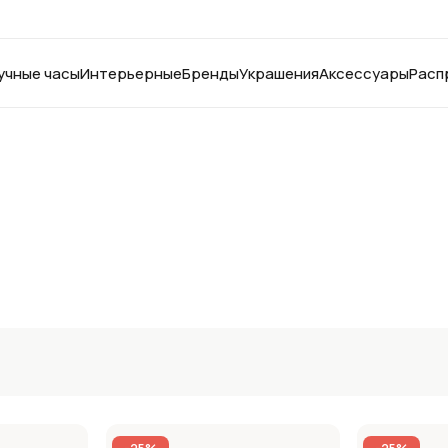
учные часы
Интерьерные
Бренды
Украшения
Аксессуары
Расп