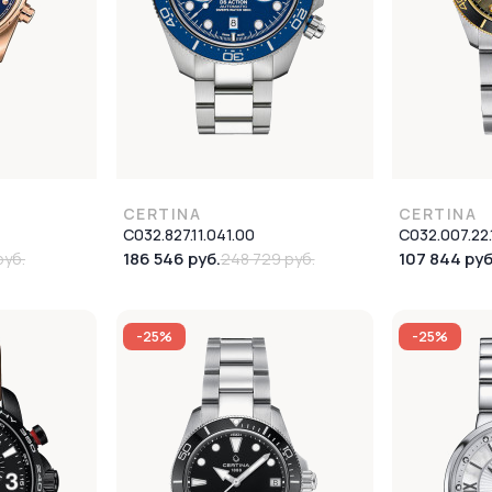
CERTINA
CERTINA
C032.827.11.041.00
C032.007.22.
186 546 руб.
107 844 руб
руб.
248 729 руб.
-25%
-25%