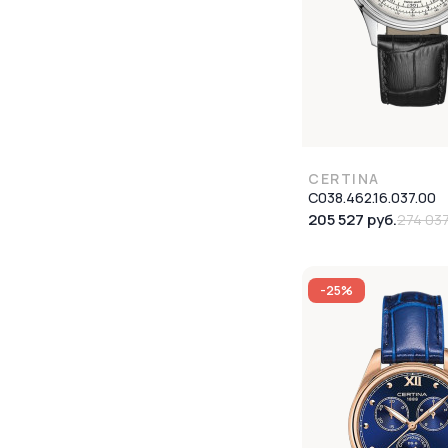
CERTINA
C038.462.16.037.00
205 527 руб.
274 037
-25%