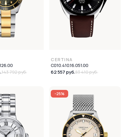
CERTINA
126.00
C010.410.16.051.00
.
62 557 руб.
143 792 руб.
83 410 руб.
-25%