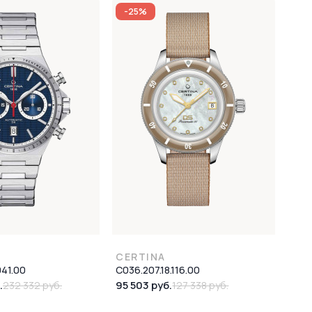
-25%
CERTINA
041.00
C036.207.18.116.00
.
95 503 руб.
232 332 руб.
127 338 руб.