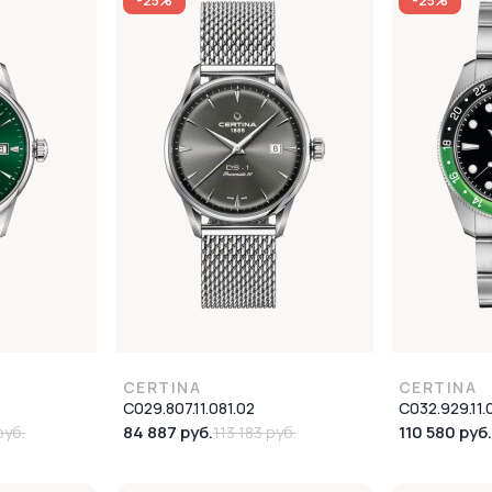
-25%
-25%
CERTINA
CERTINA
C029.807.11.081.02
C032.929.11.
84 887 руб.
110 580 руб.
руб.
113 183 руб.