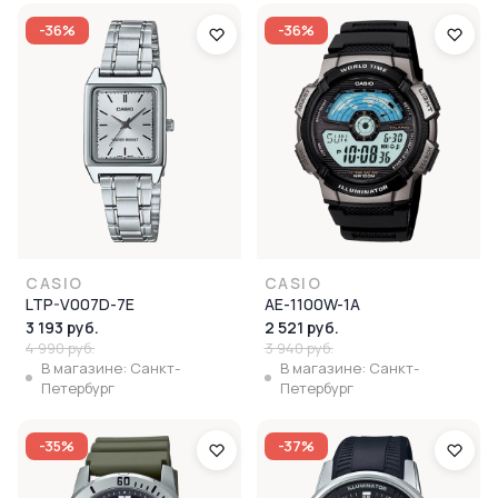
-36%
-36%
CASIO
CASIO
LTP-V007D-7E
AE-1100W-1A
3 193 руб.
2 521 руб.
4 990 руб.
3 940 руб.
В магазине: Санкт-
В магазине: Санкт-
Петербург
Петербург
-35%
-37%