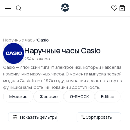
Наручные часы
/
Casio
Наручные часы Casio
2344 товара
Casio — японский гигант электроники, который навсегда
изменил мир наручных часов. С момента выпуска первой
модели Casiotron в 1974 году, компания делает ставку на
функциональность, инновации и доступность.
Мужские
Женские
G-SHOCK
Edifice
P
Показать фильтры
Сортировать