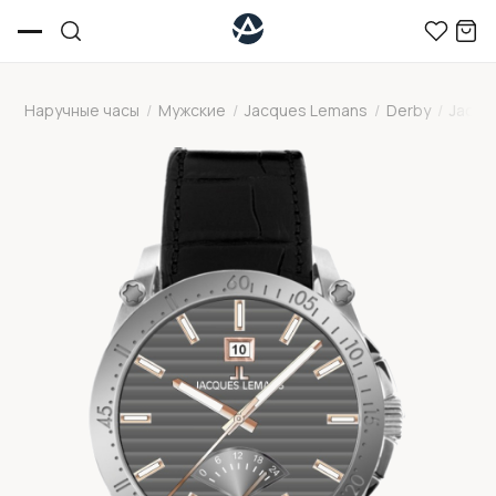
Наручные часы
/
Мужские
/
Jacques Lemans
/
Derby
/
Jacqu