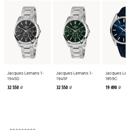
Jacques Lemans
1-
Jacques Lemans
1-
Jacques Le
1945D
1945F
1859C
32 550
32 550
19 490
i
i
i