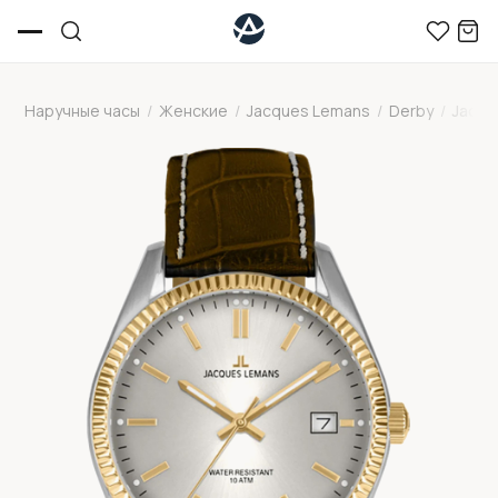
Наручные часы
/
Женские
/
Jacques Lemans
/
Derby
/
Jacqu