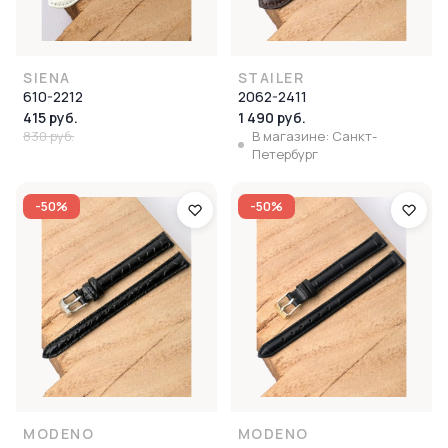
SIENA
STAILER
610-2212
2062-2411
415 руб.
1 490 руб.
830 руб.
В магазине: Санкт-
Петербург
-50%
-50%
MODENO
MODENO