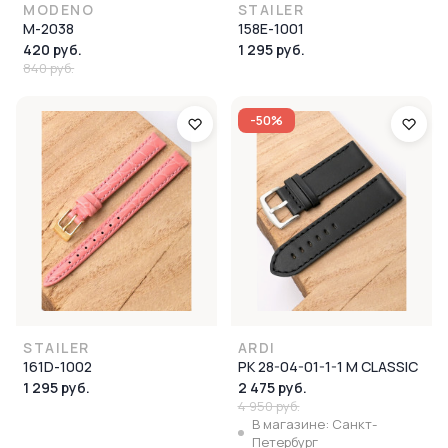
MODENO
STAILER
M-2038
158E-1001
420 руб.
1 295 руб.
840 руб.
-50%
STAILER
ARDI
161D-1002
РК 28-04-01-1-1 М CLASSIC
1 295 руб.
2 475 руб.
4 950 руб.
В магазине: Санкт-
Петербург