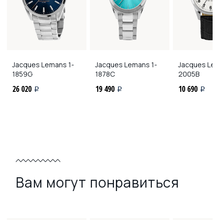
Jacques Lemans
1-
Jacques Lemans
1-
Jacques Le
1859G
1878C
2005B
26 020
19 490
10 690
i
i
i
Вам могут понравиться