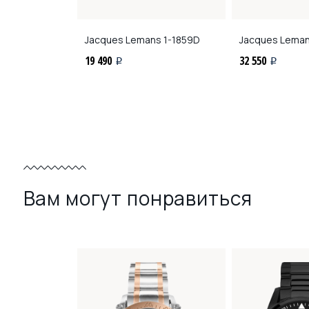
ns
50-3T
Jacques Lemans
1-1859D
Jacques Lema
19 490
32 550
i
i
Вам могут понравиться