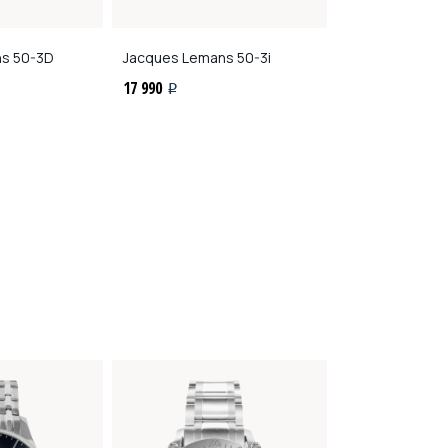
ns
50-3D
Jacques Lemans
50-3i
Jacques Lema
17 990
19 490
i
i