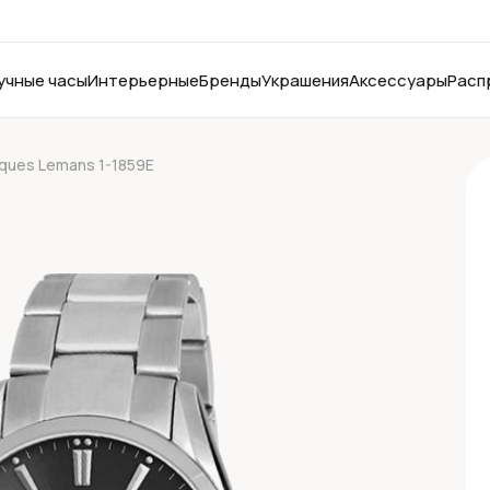
учные часы
Интерьерные
Бренды
Украшения
Аксессуары
Расп
ques Lemans 1-1859E