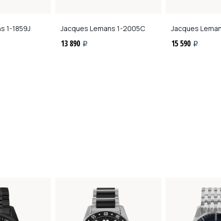
ns
1-1859J
Jacques Lemans
1-2005C
Jacques Lema
13 890
15 590
i
i