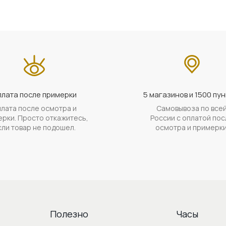
лата после примерки
5 магазинов и 1500 пун
лата после осмотра и
Самовывоза по все
рки. Просто откажитесь,
России с оплатой пос
сли товар не подошел.
осмотра и примерки
Полезно
Часы