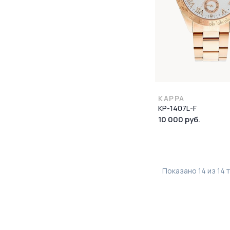
KAPPA
KP-1407L-F
10 000 руб.
Показано
14
из
14
т