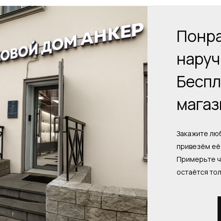
Понра
наруч
Беспл
магаз
Закажите люб
привезём её 
Примерьте ч
остаётся то