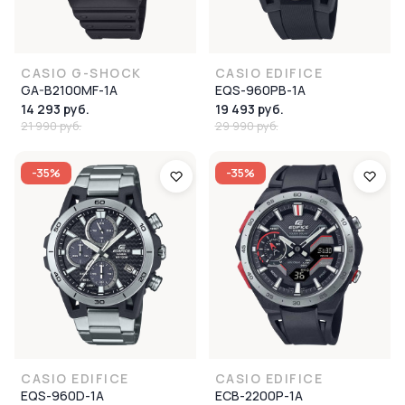
CASIO G-SHOCK
CASIO EDIFICE
GA-B2100MF-1A
EQS-960PB-1A
14 293 руб.
19 493 руб.
21 990 руб.
29 990 руб.
-35%
-35%
CASIO EDIFICE
CASIO EDIFICE
EQS-960D-1A
ECB-2200P-1A