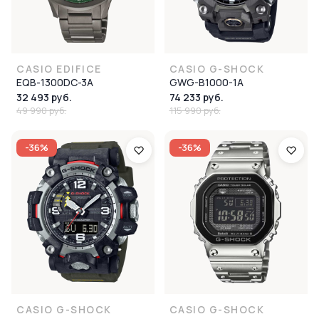
CASIO EDIFICE
CASIO G-SHOCK
EQB-1300DC-3A
GWG-B1000-1A
32 493 руб.
74 233 руб.
49 990 руб.
115 990 руб.
-36%
-36%
CASIO G-SHOCK
CASIO G-SHOCK