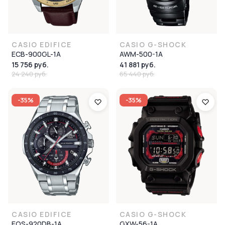
CASIO EDIFICE
CASIO G-SHOCK
ECB-900GL-1A
AWM-500-1A
15 756 руб.
41 881 руб.
24 240 руб.
65 440 руб.
-35%
-35%
CASIO EDIFICE
CASIO G-SHOCK
EQS-920DB-1A
GXW-56-1A