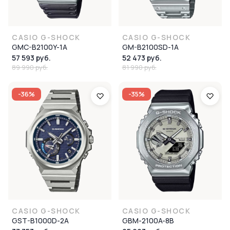
CASIO G-SHOCK
CASIO G-SHOCK
GMC-B2100Y-1A
GM-B2100SD-1A
57 593 руб.
52 473 руб.
89 990 руб.
81 990 руб.
-36%
-35%
CASIO G-SHOCK
CASIO G-SHOCK
GST-B1000D-2A
GBM-2100A-8B