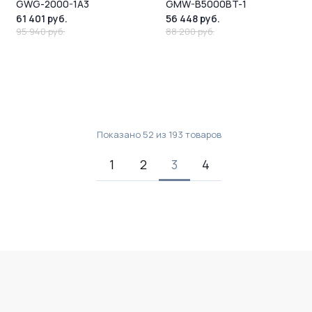
GWG-2000-1A3
GMW-B5000BT-1
61 401 руб.
56 448 руб.
95 940 руб.
88 200 руб.
Показано
52
из
193
товаров
1
2
3
4