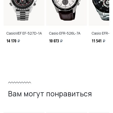
CasioVEF
EF-527D-1A
Casio
EFR-526L-7A
Casio
EFR-5
14 170
10 073
11 541
i
i
i
Вам могут понравиться