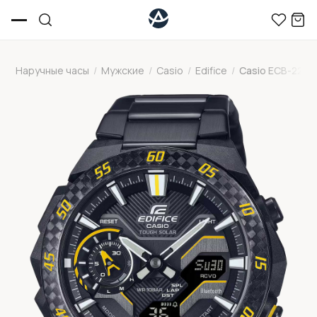
Наручные часы
/
Мужские
/
Casio
/
Edifice
/
Casio ECB-220