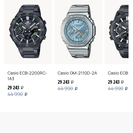
Casio
ECB-2200RC-
Casio
GM-2110D-2A
Casio
ECB-2
1A3
29 243
29 243
i
i
29 243
44 990
44 990
i
i
i
44 990
i