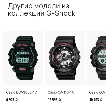
Другие модели из
коллекции G-Shock
Casio
DW-9052-1V
Casio
GA-110-1A
Casio
GD-10
6 923
12 593
10 703
i
i
i