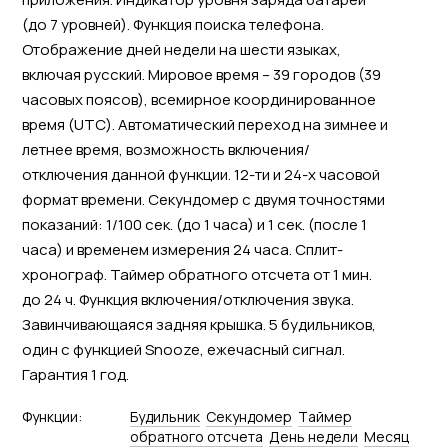
(до 7 уровней). Функция поиска телефона.
Отображение дней недели на шести языках,
включая русский. Мировое время – 39 городов (39
часовых поясов), всемирное координированное
время (UTC). Автоматический переход на зимнее и
летнее время, возможность включения/
отключения данной функции. 12-ти и 24-х часовой
формат времени. Секундомер с двумя точностями
показаний: 1/100 сек. (до 1 часа) и 1 сек. (после 1
часа) и временем измерения 24 часа. Сплит-
хронограф. Таймер обратного отсчета от 1 мин.
до 24 ч. Функция включения/отключения звука.
Завинчивающаяся задняя крышка. 5 будильников,
один с функцией Snooze, ежечасный сигнал.
Гарантия 1 год.
Функции:
Будильник
Секундомер
Tаймер
обратного отсчета
День недели
Месяц