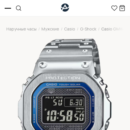
Наручные часы
/
Мужские
/
Casio
/
G-Shock
/
Casio GMW-B