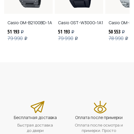
Casio
GM-B2100BD-1A
Casio
GST-W300G-1A1
Casio
GM-B2
51 193
51 193
50 553
i
i
i
79 990
79 990
78 990
i
i
i
Бесплатная доставка
Оплата после примерки
Быстрая доставка
Оплата после осмотра и
до двери
примерки. Просто