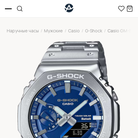
Наручные часы
/
Мужские
/
Casio
/
G-Shock
/
Casio GM-B21