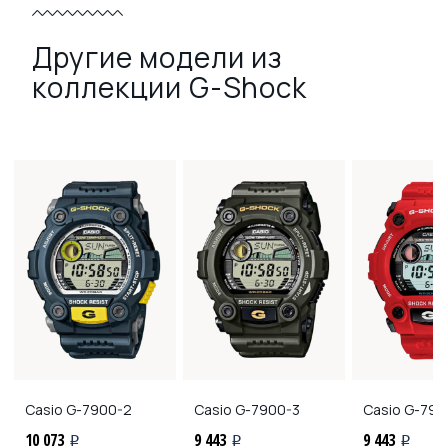
Другие модели из
коллекции G-Shock
Casio
G-7900-2
Casio
G-7900-3
Casio
G-790
10 073
9 443
9 443
i
i
i