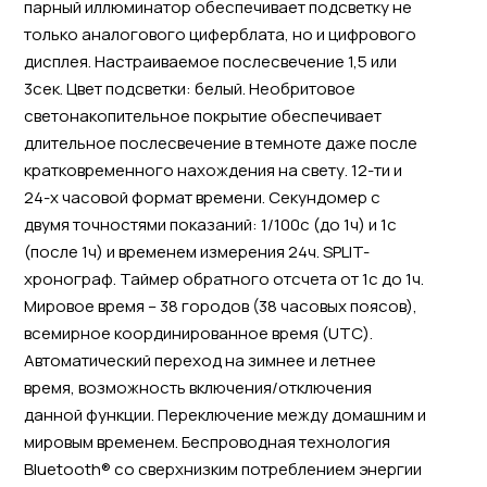
парный иллюминатор обеспечивает подсветку не
только аналогового циферблата, но и цифрового
дисплея. Настраиваемое послесвечение 1,5 или
3сек. Цвет подсветки: белый. Необритовое
светонакопительное покрытие обеспечивает
длительное послесвечение в темноте даже после
кратковременного нахождения на свету. 12-ти и
24-х часовой формат времени. Секундомер с
двумя точностями показаний: 1/100с (до 1ч) и 1с
(после 1ч) и временем измерения 24ч. SPLIT-
хронограф. Таймер обратного отсчета от 1с до 1ч.
Мировое время – 38 городов (38 часовых поясов),
всемирное координированное время (UTC).
Автоматический переход на зимнее и летнее
время, возможность включения/отключения
данной функции. Переключение между домашним и
мировым временем. Беспроводная технология
Bluetooth® со сверхнизким потреблением энергии