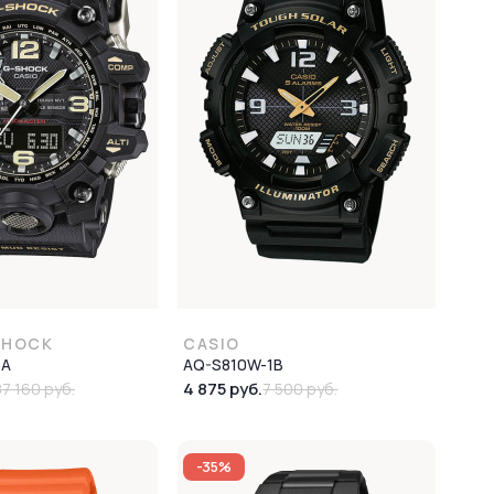
SHOCK
CASIO
1A
AQ-S810W-1B
4 875 руб.
87 160 руб.
7 500 руб.
-35%