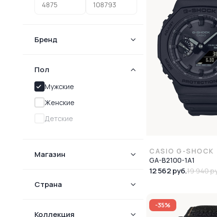
Бренд
Пол
Мужские
Женские
Детские
CASIO G-SHOCK
Магазин
GA-B2100-1A1
12 562 руб.
19 940 р
Страна
-35%
Коллекция