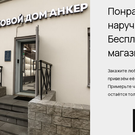
Понра
наруч
Беспл
магаз
Закажите люб
привезём её 
Примерьте ч
остаётся то