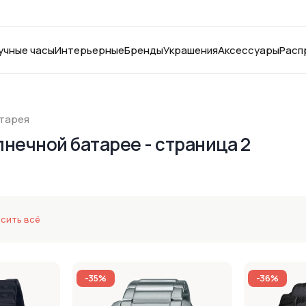
учные часы
Интерьерные
Бренды
Украшения
Аксессуары
Расп
тарея
лнечной батарее - страница 2
сить всё
-35%
-36%