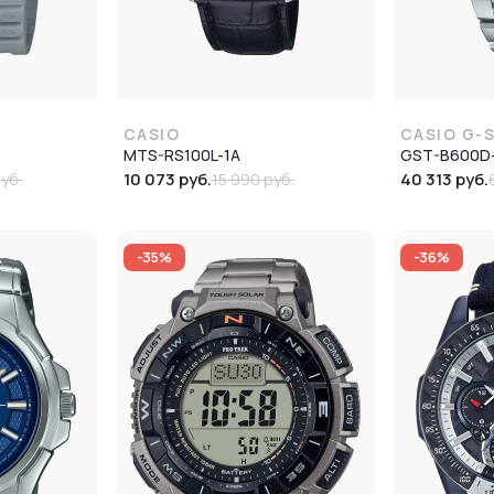
CASIO
CASIO G-
MTS-RS100L-1A
GST-B600D
10 073 руб.
40 313 руб.
уб.
15 990 руб.
-35%
-36%