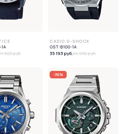
FICE
CASIO G-SHOCK
-1A
GST-B100-1A
35 193 руб.
111 820 руб.
54 990 руб.
-36%