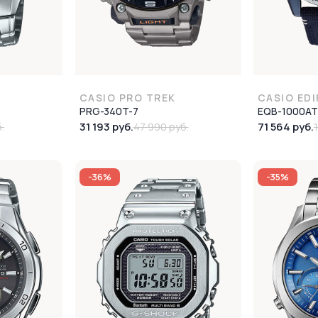
CASIO PRO TREK
CASIO EDI
PRG-340T-7
EQB-1000AT
31 193 руб.
71 564 руб.
.
47 990 руб.
-36%
-35%