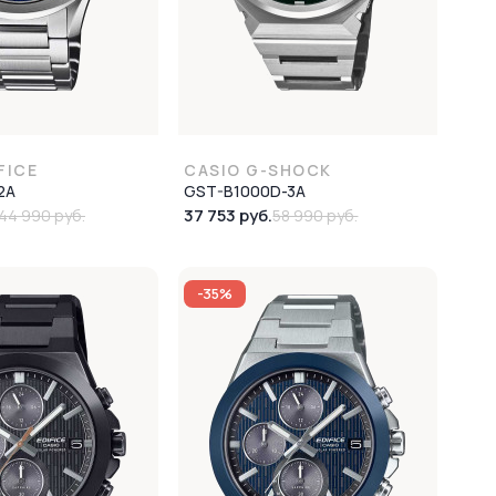
FICE
CASIO G-SHOCK
2A
GST-B1000D-3A
37 753 руб.
44 990 руб.
58 990 руб.
-35%