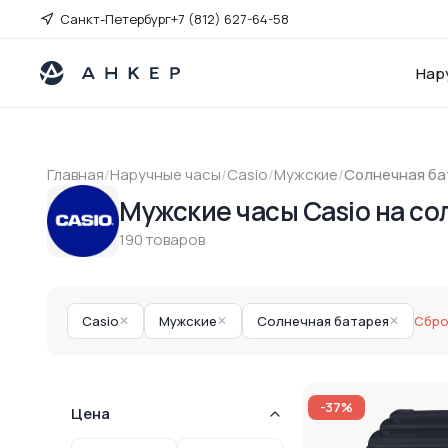
Санкт-Петербург
+7 (812) 627-64-58
Нар
Главная
/
Наручные часы
/
Casio
/
Мужские
/
Солнечная ба
Мужские часы Casio на со
190 товаров
Casio
✕
Мужские
✕
Солнечная батарея
✕
Сбро
-37%
Цена