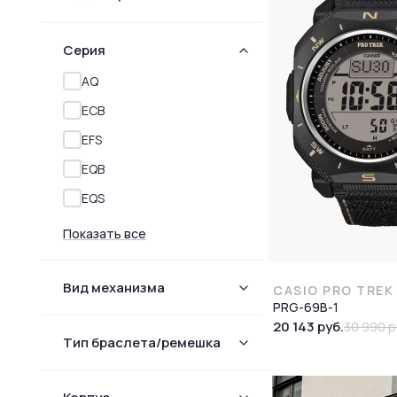
Серия
AQ
ECB
EFS
EQB
EQS
Показать все
Вид механизма
CASIO PRO TREK
PRG-69B-1
20 143 руб.
30 990 р
Тип браслета/ремешка