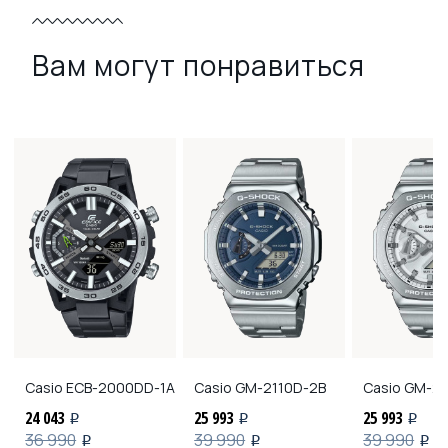
Вам могут понравиться
Casio
ECB-2000DD-1A
Casio
GM-2110D-2B
Casio
GM-21
24 043
25 993
25 993
i
i
i
36 990
39 990
39 990
i
i
i