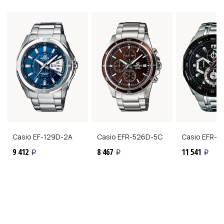
Casio
EF-129D-2A
Casio
EFR-526D-5C
Casio
EFR-5
9 412
8 467
11 541
i
i
i