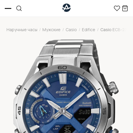
Наручные часы
/
Мужские
/
Casio
/
Edifice
/
Casio ECB-230