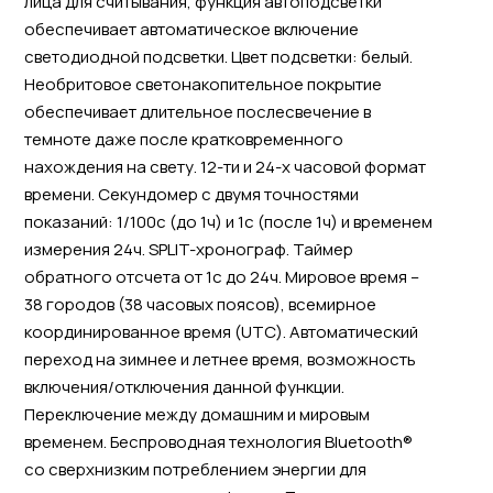
лица для считывания, функция автоподсветки
обеспечивает автоматическое включение
светодиодной подсветки. Цвет подсветки: белый.
Необритовое светонакопительное покрытие
обеспечивает длительное послесвечение в
темноте даже после кратковременного
нахождения на свету. 12-ти и 24-х часовой формат
времени. Секундомер с двумя точностями
показаний: 1/100с (до 1ч) и 1с (после 1ч) и временем
измерения 24ч. SPLIT-хронограф. Таймер
обратного отсчета от 1с до 24ч. Мировое время –
38 городов (38 часовых поясов), всемирное
координированное время (UTC). Автоматический
переход на зимнее и летнее время, возможность
включения/отключения данной функции.
Переключение между домашним и мировым
временем. Беспроводная технология Bluetooth®
со сверхнизким потреблением энергии для