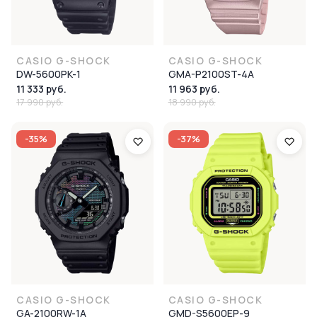
CASIO G-SHOCK
CASIO G-SHOCK
DW-5600PK-1
GMA-P2100ST-4A
11 333 руб.
11 963 руб.
17 990 руб.
18 990 руб.
-35%
-37%
CASIO G-SHOCK
CASIO G-SHOCK
GA-2100RW-1A
GMD-S5600EP-9