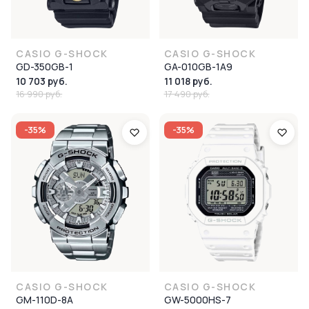
CASIO G-SHOCK
CASIO G-SHOCK
GD-350GB-1
GA-010GB-1A9
10 703 руб.
11 018 руб.
16 990 руб.
17 490 руб.
-35%
-35%
CASIO G-SHOCK
CASIO G-SHOCK
GM-110D-8A
GW-5000HS-7