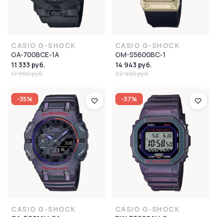
CASIO G-SHOCK
CASIO G-SHOCK
GA-700BCE-1A
GM-S5600BC-1
11 333 руб.
14 943 руб.
17 990 руб.
22 990 руб.
-35%
-37%
CASIO G-SHOCK
CASIO G-SHOCK