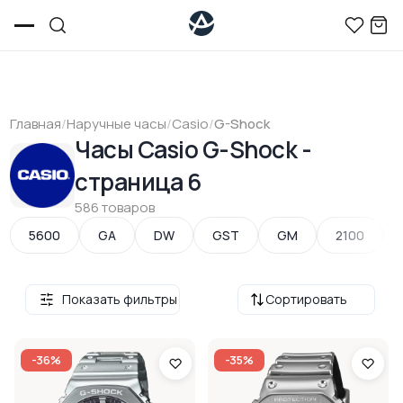
Главная
/
Наручные часы
/
Casio
/
G-Shock
Часы Casio G-Shock -
страница 6
586 товаров
5600
GA
DW
GST
GM
2100
Показать фильтры
Сортировать
-36%
-35%