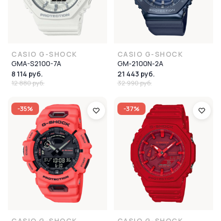
CASIO G-SHOCK
CASIO G-SHOCK
GMA-S2100-7A
GM-2100N-2A
8 114 руб.
21 443 руб.
12 880 руб.
32 990 руб.
-35%
-37%
CASIO G-SHOCK
CASIO G-SHOCK