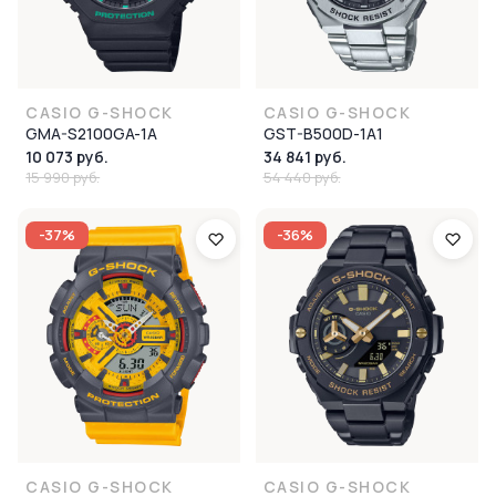
CASIO G-SHOCK
CASIO G-SHOCK
GMA-S2100GA-1A
GST-B500D-1A1
10 073 руб.
34 841 руб.
15 990 руб.
54 440 руб.
-37%
-36%
CASIO G-SHOCK
CASIO G-SHOCK