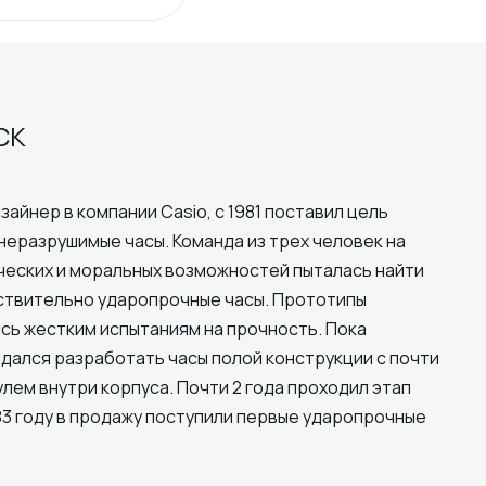
CK
зайнер в компании Casio, с 1981 поставил цель
неразрушимые часы. Команда из трех человек на
ческих и моральных возможностей пыталась найти
ствительно ударопрочные часы. Прототипы
сь жестким испытаниям на прочность. Пока
дался разработать часы полой конструкции с почти
ем внутри корпуса. Почти 2 года проходил этап
83 году в продажу поступили первые ударопрочные