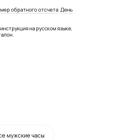
мер обратного отсчета
День
 инструкция на русском языке,
талон.
се
мужские
часы