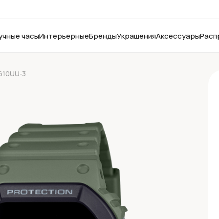
учные часы
Интерьерные
Бренды
Украшения
Аксессуары
Расп
610UU-3