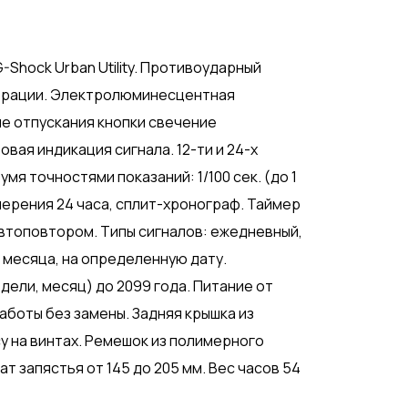
Shock Urban Utility. Противоударный
ибрации. Электролюминесцентная
е отпускания кнопки свечение
ая индикация сигнала. 12-ти и 24-х
я точностями показаний: 1/100 сек. (до 1
измерения 24 часа, сплит-хронограф. Таймер
 автоповтором. Типы сигналов: ежедневный,
месяца, на определенную дату.
дели, месяц) до 2099 года. Питание от
аботы без замены. Задняя крышка из
у на винтах. Ремешок из полимерного
т запястья от 145 до 205 мм. Вес часов 54