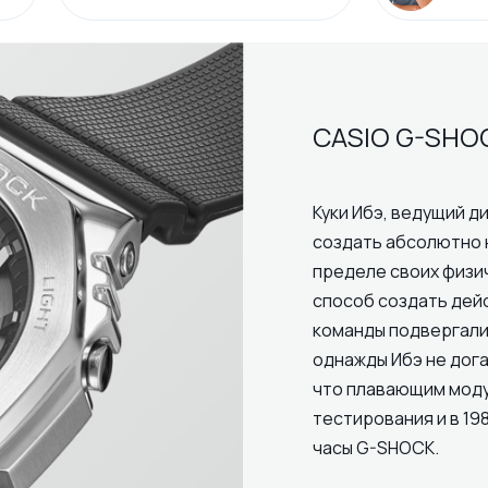
CASIO G-SHO
Куки Ибэ, ведущий ди
создать абсолютно 
пределе своих физи
способ создать дей
команды подвергали
однажды Ибэ не дога
что плавающим модул
тестирования и в 19
часы G-SHOCK.