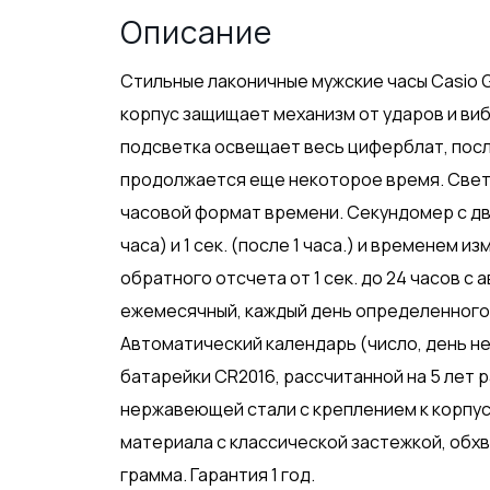
Описание
Стильные лаконичные мужские часы Casio G-
корпус защищает механизм от ударов и в
подсветка освещает весь циферблат, посл
продолжается еще некоторое время. Светов
часовой формат времени. Секундомер с двум
часа) и 1 сек. (после 1 часа.) и временем 
обратного отсчета от 1 сек. до 24 часов с
ежемесячный, каждый день определенного 
Автоматический календарь (число, день не
батарейки CR2016, рассчитанной на 5 лет р
нержавеющей стали с креплением к корпус
материала с классической застежкой, обхва
грамма. Гарантия 1 год.