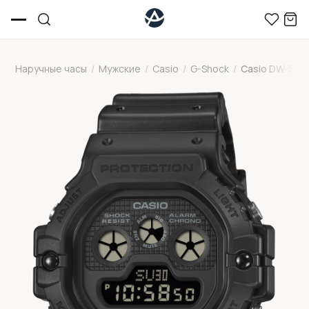
Наручные часы
/
Мужские
/
Casio
/
G-Shock
/
Casio DW-590