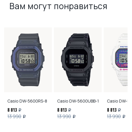
Вам могут понравиться
Casio
DW-5600RS-8
Casio
DW-5600UBB-1
Casio
DW-56
8 813
8 813
8 813
i
i
i
13 990
13 990
13 990
i
i
i