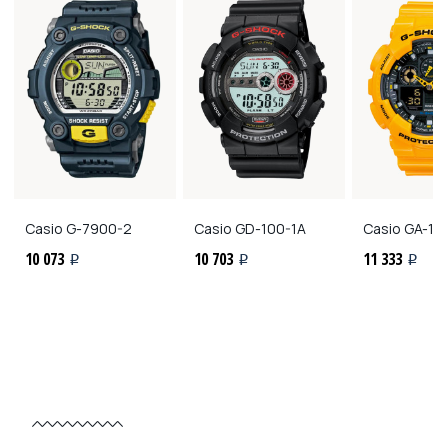
Casio
G-7900-2
Casio
GD-100-1A
Casio
GA-10
10 073
10 703
11 333
i
i
i