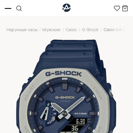
Наручные часы
/
Мужские
/
Casio
/
G-Shock
/
Casio GA-2110