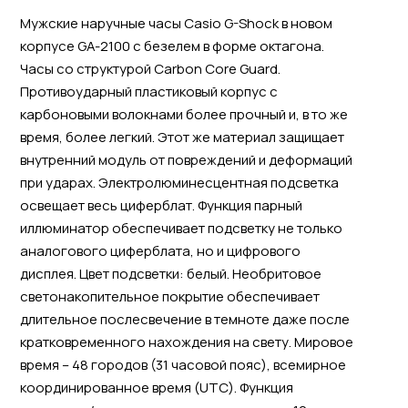
Мужские наручные часы Casio G-Shock в новом
корпусе GA-2100 с безелем в форме октагона.
Часы со структурой Carbon Core Guard.
Противоударный пластиковый корпус с
карбоновыми волокнами более прочный и, в то же
время, более легкий. Этот же материал защищает
внутренний модуль от повреждений и деформаций
при ударах. Электролюминесцентная подсветка
освещает весь циферблат. Функция парный
иллюминатор обеспечивает подсветку не только
аналогового циферблата, но и цифрового
дисплея. Цвет подсветки: белый. Необритовое
светонакопительное покрытие обеспечивает
длительное послесвечение в темноте даже после
кратковременного нахождения на свету. Мировое
время – 48 городов (31 часовой пояс), всемирное
координированное время (UTC). Функция