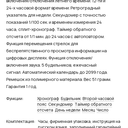
включения/отключения летнего времени. 12-ти и
24-х часовой формат времени. Ретроградный
указатель для недели. Секундомер с точностью
показаний 1/100 сек. и временем измерения 24
часа, сплит-хронограф. Таймер обратного
отсчета от 1/1 мин. до 24 часов с автоповтором.
Функция перемещения стрелок для
беспрепятственного просмотра информации на
цифровых дисплеях. Функция отключения/
включения звука. 5 будильников, ежечасный
сигнал. Автоматический календарь до 2099 года.
Ремешок из полимерного материала. Вес 51 грамм.
Гарантия 1 год.
Функции:
Хронограф
Будильник
Второй часовой
пояс
Секундомер
Tаймер обратного
отсчета
День недели
Месяц
Число
Комплектация:
Часы, фирменная упаковка, инструкция на
русском языке, заполненный гарантийный