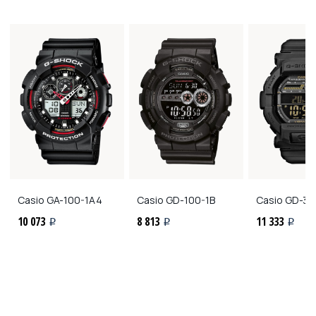
Casio
GA-100-1A4
Casio
GD-100-1B
Casio
GD-35
10 073
8 813
11 333
i
i
i