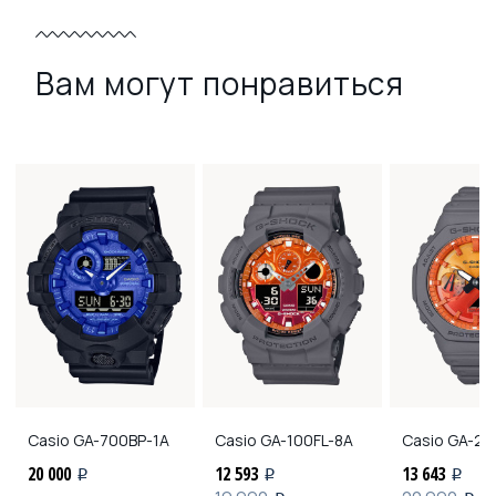
Вам могут понравиться
Casio
GA-700BP-1A
Casio
GA-100FL-8A
Casio
GA-21
20 000
12 593
13 643
i
i
i