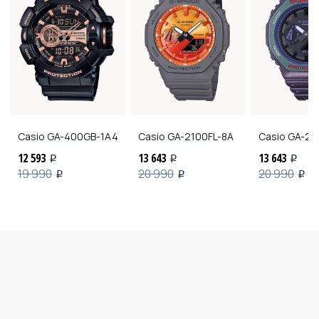
Casio
GA-400GB-1A4
Casio
GA-2100FL-8A
Casio
GA-21
12 593
13 643
13 643
i
i
i
19 990
20 990
20 990
i
i
i