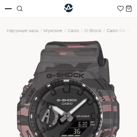
Наручные часы
/
Мужские
/
Casio
/
G-Shock
/
Casio GA-210