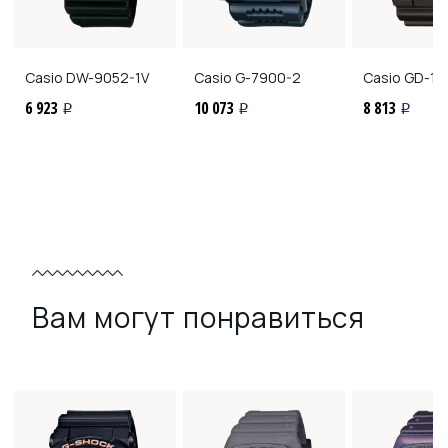
Casio
DW-9052-1V
Casio
G-7900-2
Casio
GD-10
6 923
10 073
8 813
i
i
i
Вам могут понравиться