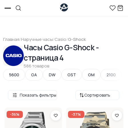
Главная
/
Наручные часы
/
Casio
/
G-Shock
Часы Casio G-Shock -
страница 4
586 товаров
5600
GA
DW
GST
GM
2100
Показать фильтры
Сортировать
-36%
-37%