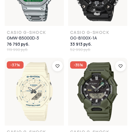
CASIO G-SHOCK
CASIO G-SHOCK
GMW-B5000D-3
GG-B100X-1A
76 793 руб.
33 913 руб.
119 990 руб.
52 990 руб.
-37%
-35%
CASIO G-SHOCK
CASIO G-SHOCK