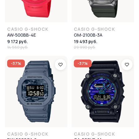
CASIO G-SHOCK
CASIO G-SHOCK
AW-500BB-4E
GM-2100B-3A
9 172 руб.
19 493 руб.
14 560 руб.
29 990 руб.
-37%
-37%
CASIO G-SHOCK
CASIO G-SHOCK