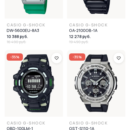
CASIO G-SHOCK
CASIO G-SHOCK
DW-5600EU-8A3
GA-2100GB-1A
10 388 руб.
12 278 руб.
16 490 руб.
19 490 руб.
-35%
-35%
CASIO G-SHOCK
CASIO G-SHOCK
GBD-100LM-1
GST-S110-1A