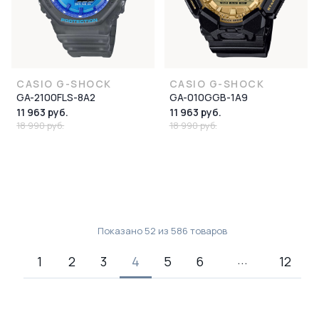
CASIO G-SHOCK
CASIO G-SHOCK
GA-2100FLS-8A2
GA-010GGB-1A9
11 963 руб.
11 963 руб.
18 990 руб.
18 990 руб.
Показано
52
из
586
товаров
1
2
3
4
5
6
12