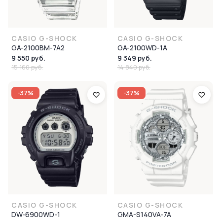
CASIO G-SHOCK
CASIO G-SHOCK
GA-2100BM-7A2
GA-2100WD-1A
9 550 руб.
9 349 руб.
15 160 руб.
14 840 руб.
-37%
-37%
CASIO G-SHOCK
CASIO G-SHOCK
DW-6900WD-1
GMA-S140VA-7A