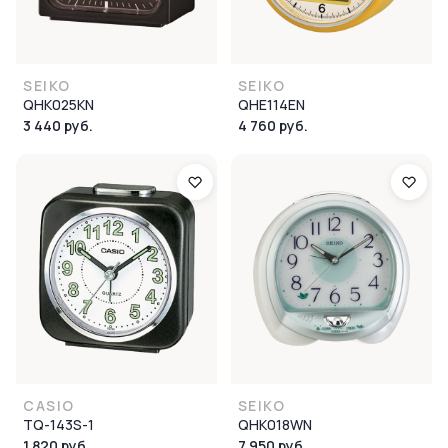
SEIKO
SEIKO
QHK025KN
QHE114EN
3 440 руб.
4 760 руб.
CASIO
SEIKO
TQ-143S-1
QHK018WN
1 820 руб.
7 950 руб.