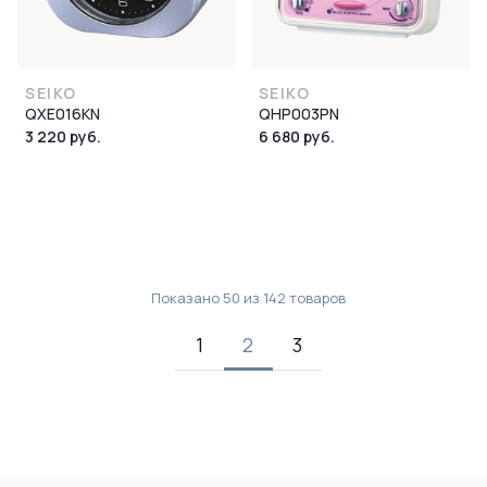
SEIKO
SEIKO
QXE016KN
QHP003PN
3 220 руб.
6 680 руб.
Показано
50
из
142
товаров
1
2
3