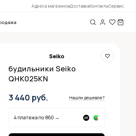
Адреса магазинов
Доставка
Контакты
Сервис
родажа
Seiko
будильники Seiko
QHK025KN
3 440 руб.
Нашли дешевле?
4 платежа по
860
→