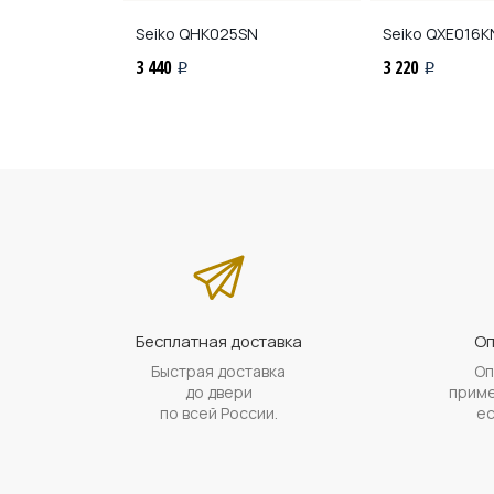
KN
Seiko
QHK025SN
Seiko
QXE016K
3 440
3 220
i
i
Бесплатная доставка
Оп
Быстрая доставка
Оп
до двери
приме
по всей России.
ес