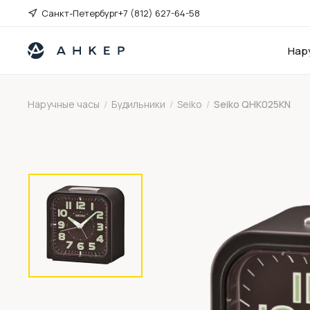
Санкт-Петербург
+7 (812) 627-64-58
Нар
Наручные часы
/
Будильники
/
Seiko
/
Seiko QHK025KN