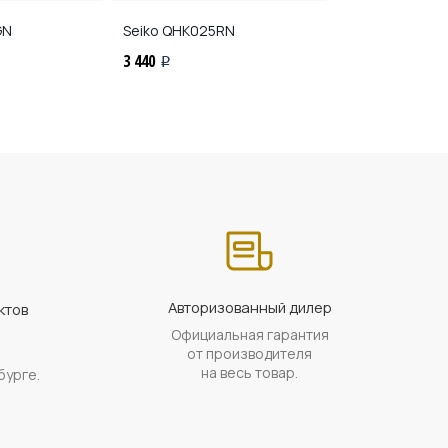
GN
Seiko
QHK025RN
Seiko
QHE098
3 440
4 070
i
i
Авторизованный дилер
ктов
Официальная гарантия
а
от производителя
на весь товар.
бурге.