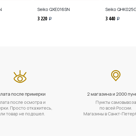
N
Seiko
QXE016SN
Seiko
QHK025
3 220
3 440
i
i
лата после примерки
2 магазина и 2000 пун
лата после осмотра и
Пункты самовывоз
рки. Просто откажитесь,
по всей России.
ли товар не подошел.
Магазины в Санкт-Петер