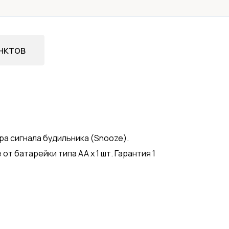
нктов
ра сигнала будильника (Snoоze).
т батарейки типа АА х 1 шт. Гарантия 1