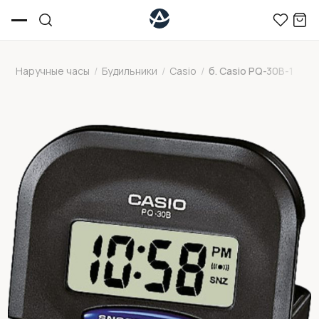
Наручные часы
/
Будильники
/
Casio
/
б. Casio PQ-30B-1