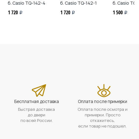
б. Casio
TQ-142-4
б. Casio
TQ-142-1
б. Casio
TQ-1
1 720
1 720
1 500
i
i
i
Бесплатная доставка
Оплата после примерки
Быстрая доставка
Оплата после осмотра и
до двери
примерки. Просто
по всей России.
откажитесь,
если товар не подошел.