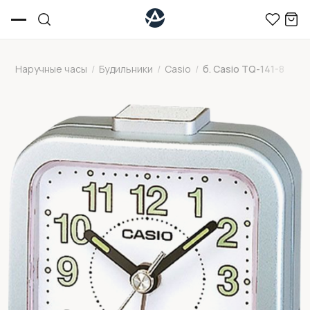
Наручные часы
/
Будильники
/
Casio
/
б. Casio TQ-141-8