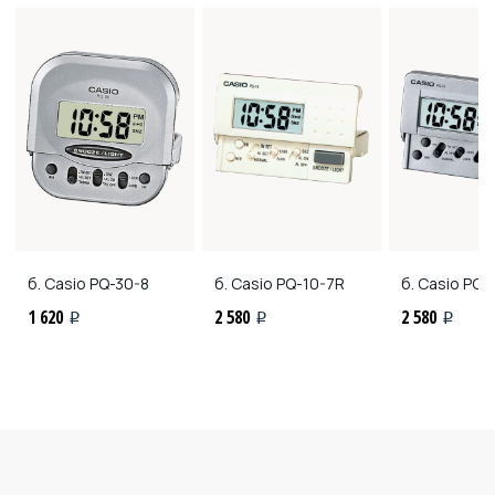
б. Casio
PQ-30-8
б. Casio
PQ-10-7R
б. Casio
PQ-
1 620
2 580
2 580
i
i
i