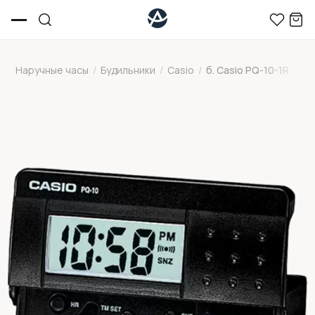
Наручные часы
/
Будильники
/
Casio
/
б. Casio PQ-10-1R