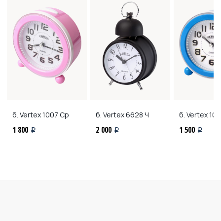
б. Vertex
1007 Ср
б. Vertex
6628 Ч
б. Vertex
100
1 800
2 000
1 500
i
i
i