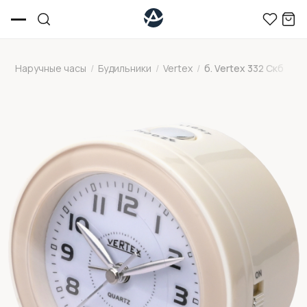
Наручные часы
/
Будильники
/
Vertex
/
б. Vertex 332 Скб