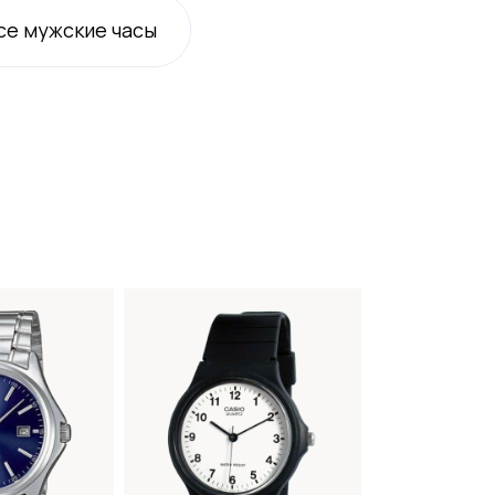
се
мужские
часы