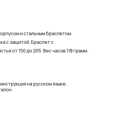
корпусом и стальным браслетом.
ка с защитой. Браслет с
ья от 150 до 205. Вес часов 118 грамм.
 инструкция на русском языке,
талон.