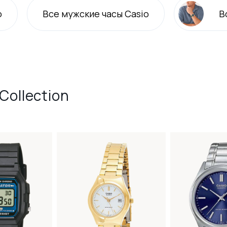
o
Все
мужские
часы Casio
В
Collection