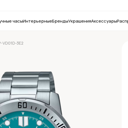
учные часы
Интерьерные
Бренды
Украшения
Аксессуары
Расп
P-VD01D-3E2