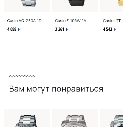
Casio
AQ-230A-1D
Casio
F-105W-1A
Casio
LTP-1
4 088
2 361
4 543
i
i
i
Вам могут понравиться