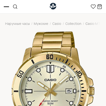
Наручные часы
/
Мужские
/
Casio
/
Collection
/
Casio MTP-