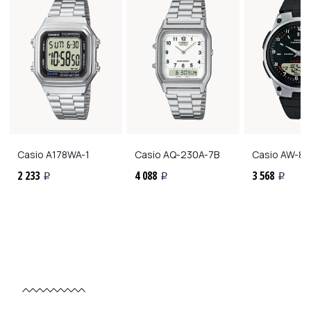
Casio
A178WA-1
Casio
AQ-230A-7B
Casio
AW-80
2 233
4 088
3 568
i
i
i