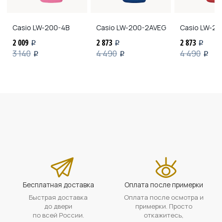
Casio
LW-200-4B
Casio
LW-200-2AVEG
Casio
LW-20
2 009
2 873
2 873
i
i
i
3 140
4 490
4 490
i
i
i
Бесплатная доставка
Оплата после примерки
Быстрая доставка
Оплата после осмотра и
до двери
примерки. Просто
по всей России.
откажитесь,