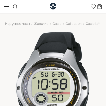
Наручные часы
/
Женские
/
Casio
/
Collection
/
Casio LW-20