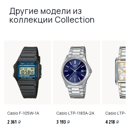
Другие модели из
коллекции Collection
Casio
F-105W-1A
Casio
LTP-1183A-2A
Casio
LTP-1
2 361
3 193
4 218
i
i
i