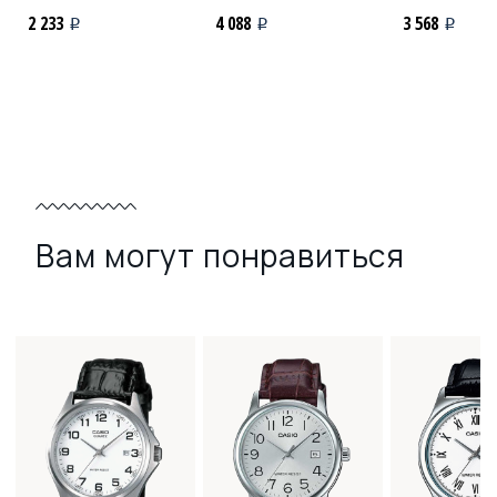
2 233
4 088
3 568
i
i
i
Вам могут понравиться