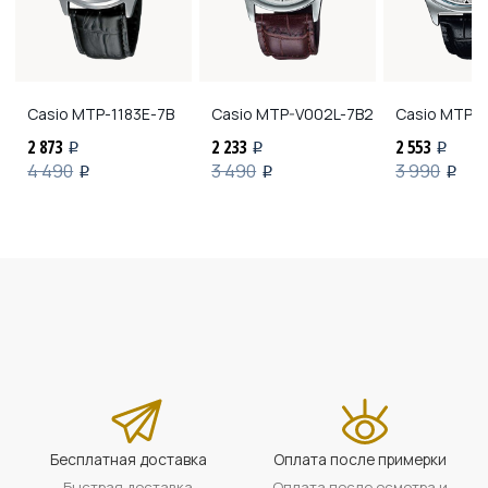
Casio
MTP-1183E-7B
Casio
MTP-V002L-7B2
Casio
MTP-V
2 873
2 233
2 553
i
i
i
4 490
3 490
3 990
i
i
i
Бесплатная доставка
Оплата после примерки
Быстрая доставка
Оплата после осмотра и