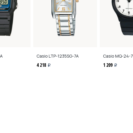
1A
Casio
LTP-1235SG-7A
Casio
MQ-24-7
4 218
1 209
i
i