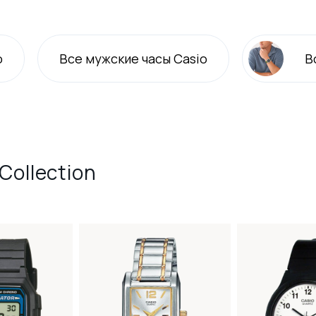
o
Все
мужские
часы Casio
В
Collection