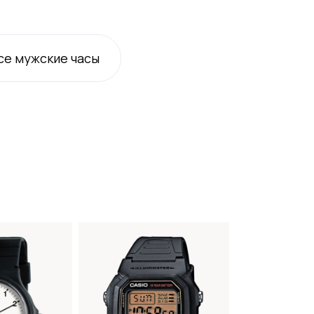
се
мужские
часы