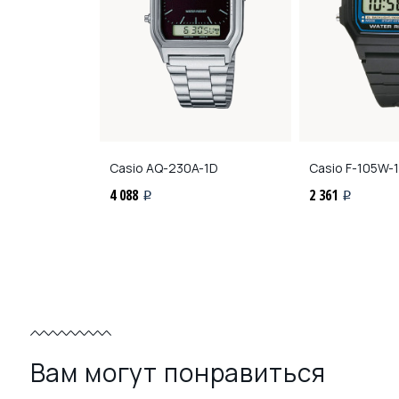
WD-1A
Casio
AQ-230A-1D
Casio
F-105W-
4 088
2 361
i
i
Вам могут понравиться