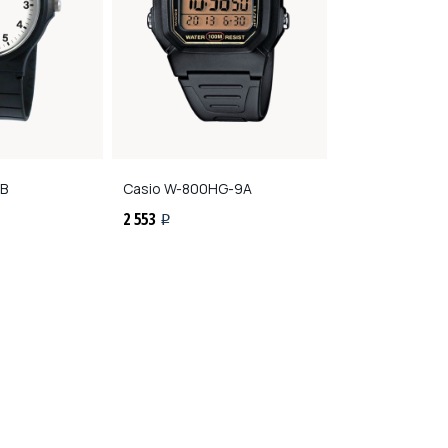
B
Casio
W-800HG-9A
Casio
LTP-130
2 553
5 193
i
i