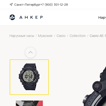
Санкт-Петербург
+7 (800) 301-12-28
Нар
Наручные часы
/
Мужские
/
Casio
/
Collection
/
Casio AE
Previous