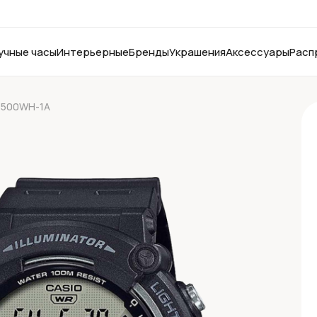
учные часы
Интерьерные
Бренды
Украшения
Аксессуары
Расп
-1500WH-1A