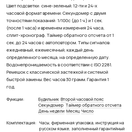
Цвет подсветки: сине-зеленый. 12-ти и 24-х
часовой формат времени. Секундомер с двумя
точностями показаний: 1/100с (до 1 ч.) и 1 сек.
(после 1 часа) и временем измерения 24 часа,
сплит--хронограф. Таймер обратного отсчета от 1
сек. до 24 часов с автоповтором. Типы сигналов:
ежедневный, ежемесячный, каждый день
определенного месяца, на определенную дату.
Водонепроницаемость в соответствии с ISO 2281.
Ремешок с классической застежкой и системой
быстрой замены. Вес часов 30 грамм. Гарантия 1
год.
Функции:
Будильник
Второй часовой пояс
Секундомер
Tаймер обратного отсчета
День недели
Месяц
Число
Комплектация:
Часы, фирменная упаковка, инструкция на
русском языке, заполненный гарантийный