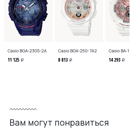
Casio
BGA-230S-2A
Casio
BGA-250-7A2
Casio
BA-130
11 125
8 813
14 293
i
i
i
Вам могут понравиться