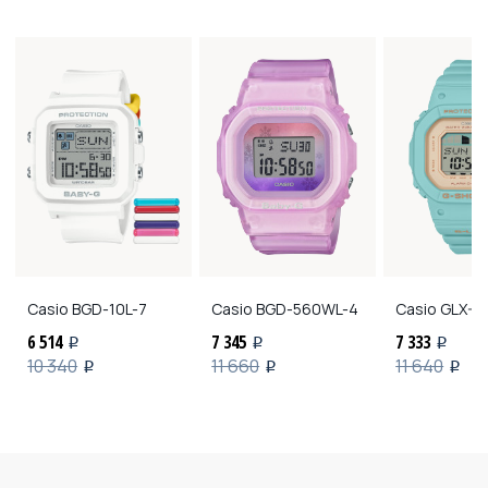
Casio
BGD-10L-7
Casio
BGD-560WL-4
Casio
GLX-S
6 514
7 345
7 333
i
i
i
10 340
11 660
11 640
i
i
i