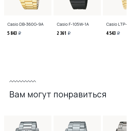
Casio
DB-360G-9A
Casio
F-105W-1A
Casio
LTP-1
5 843
2 361
4 543
i
i
i
Вам могут понравиться