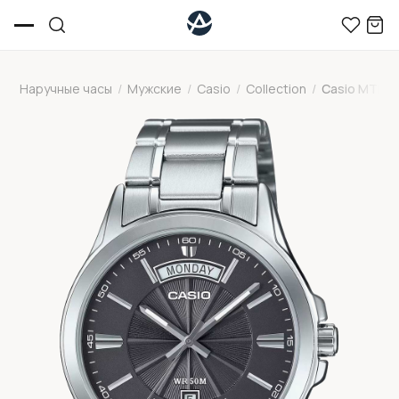
Наручные часы
/
Мужские
/
Casio
/
Collection
/
Casio MTP-1