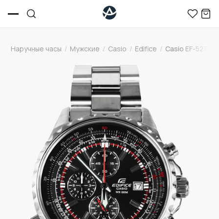
Наручные часы
/
Мужские
/
Casio
/
Edifice
/
Casio EF-527D-