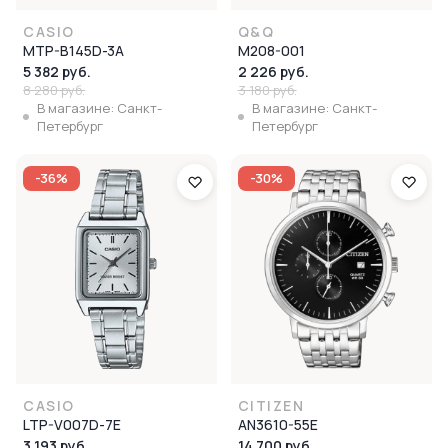
CASIO
Q&Q
MTP-B145D-3A
M208-001
5 382 руб.
2 226 руб.
8 280 руб.
3 180 руб.
В магазине: Санкт-
В магазине: Санкт-
Петербург
Петербург
-36%
-30%
CASIO
CITIZEN
LTP-V007D-7E
AN3610-55E
3 193 руб.
14 700 руб.