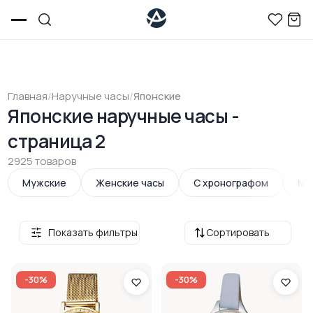
Главная
/
Наручные часы
/
Японские
Японские наручные часы -
страница 2
2925 товаров
Мужские
Женские часы
С хронографом
Ме
Показать фильтры
Сортировать
-30%
-30%