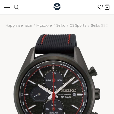
Наручные часы
/
Мужские
/
Seiko
/
CS Sports
/
Seiko SSC77