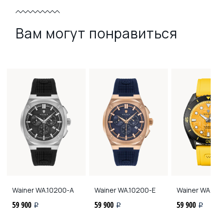
Вам могут понравиться
Wainer
WA.10200-A
Wainer
WA.10200-E
Wainer
WA.25
59 900
59 900
59 900
i
i
i