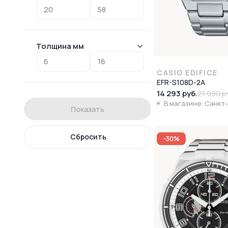
Толщина мм
CASIO EDIFICE
EFR-S108D-2A
14 293 руб.
21 990 р
В магазине: Санкт
Показать
Сбросить
-30%