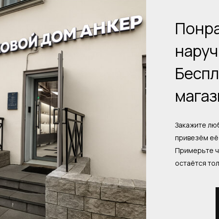
Понра
наруч
Беспл
магаз
Закажите люб
привезём её 
Примерьте ч
остаётся то