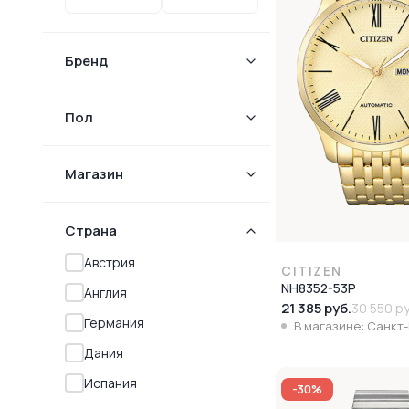
Бренд
Пол
Магазин
Страна
Австрия
CITIZEN
NH8352-53P
Англия
21 385 руб.
30 550 ру
Германия
В магазине: Санкт
Дания
Испания
-30%