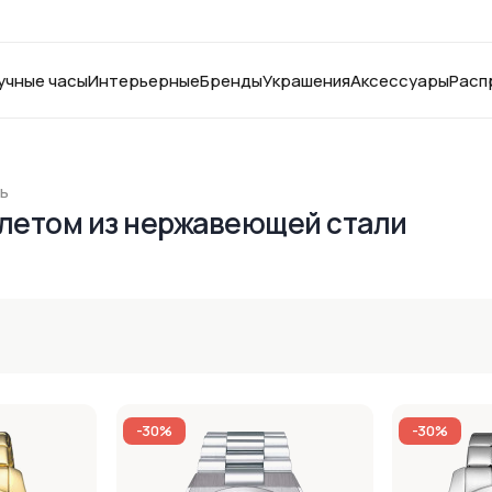
учные часы
Интерьерные
Бренды
Украшения
Аксессуары
Расп
ь
слетом из нержавеющей стали
-30%
-30%