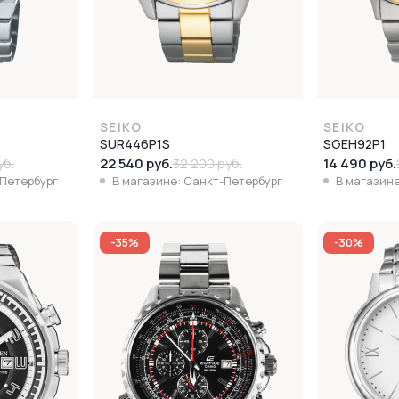
SEIKO
SEIKO
SUR446P1S
SGEH92P1
22 540 руб.
14 490 руб.
уб.
32 200 руб.
-Петербург
В магазине: Санкт-Петербург
В магазине
-35%
-30%