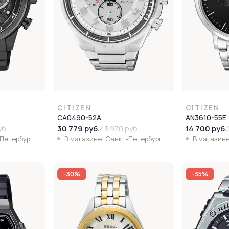
CITIZEN
CITIZEN
CA0490-52A
AN3610-55E
30 779 руб.
14 700 руб.
уб.
43 970 руб.
-Петербург
В магазине: Санкт-Петербург
В магазине
-30%
-35%