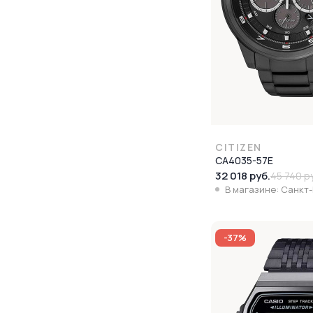
CITIZEN
CA4035-57E
32 018 руб.
45 740 р
В магазине: Санкт
-37%