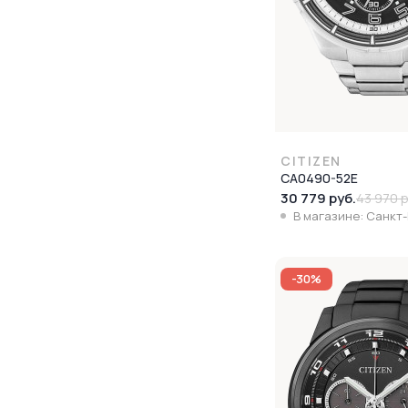
CITIZEN
CA0490-52E
30 779 руб.
43 970 р
В магазине: Санкт
-30%