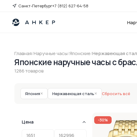
Санкт-Петербург
+7 (812) 627-64-58
Нар
Главная
/
Наручные часы
/
Японские
/
Нержавеющая стал
Японские наручные часы c бра
1286 товаров
Япония
✕
Нержавеющая сталь
✕
Сбросить всё
-30%
Цена