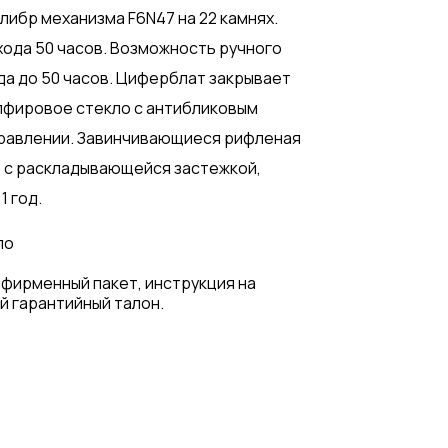
либр механизма F6N47 на 22 камнях.
 хода 50 часов. Возможность ручного
да до 50 часов. Циферблат закрывает
пфировое стекло c антибликовым
правлении. Завинчивающиеся рифленая
т с раскладывающейся застежкой,
1 год.
ло
 фирменный пакет, инструкция на
й гарантийный талон.