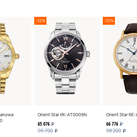
-32%
-32%
 Hanowa
Orient Star
RK-AT0009N
Orient Star
RE-
0
65 076
66 776
i
i
95 700
98 200
i
i