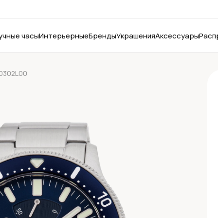
учные часы
Интерьерные
Бренды
Украшения
Аксессуары
Расп
U0302L00