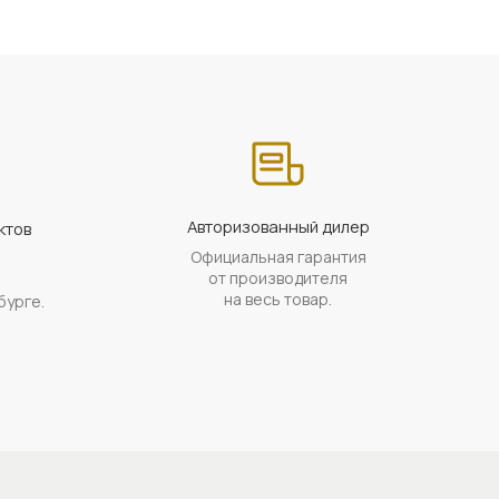
Авторизованный дилер
ктов
Официальная гарантия
а
от производителя
на весь товар.
бурге.