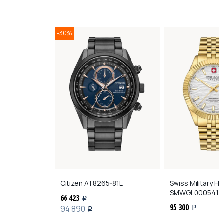
-30%
AU0405E00
Citizen
AT8265-81L
Swiss Military
SMWGL000541
66 423
i
95 300
94 890
i
i