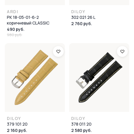
ARDI
DILOY
РК 18-05-01-6-2
302 021 26 L
коричневый CLASSIC
2 760 руб.
490 руб.
980 руб.
DILOY
DILOY
379 101 20
378 011 20
2 160 руб.
2 580 руб.