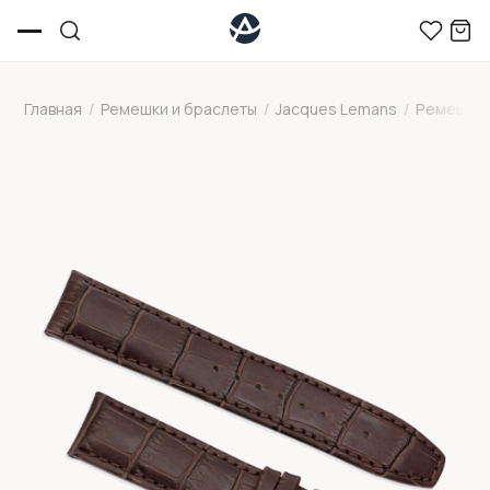
Главная
/
Ремешки и браслеты
/
Jacques Lemans
/
Ремешок 