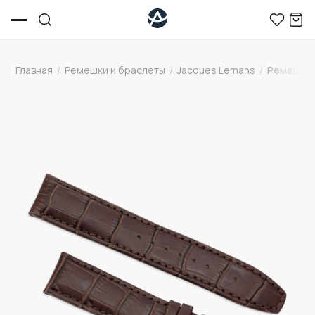
Главная
/
Ремешки и браслеты
/
Jacques Lemans
/
Ремешок 