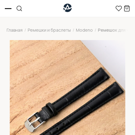
Главная
/
Ремешки и браслеты
/
Modeno
/
Ремешок для час