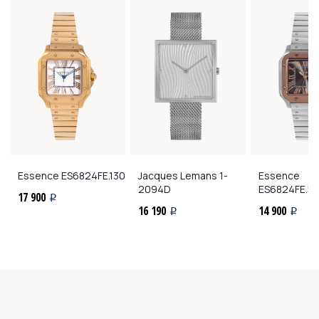
Essence
ES6824FE.130
Jacques Lemans
1-
Essence
2094D
ES6824FE.5
17 900
i
16 190
14 900
i
i