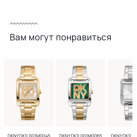
Вам могут понравиться
DKNY
DK1L001M0045
DKNY
DK1L001M0065
DKNY
DK1L0