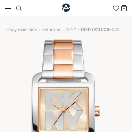
Наручные часы
/
Женские
/
DKNY
/
DKNY DK1L001M0085