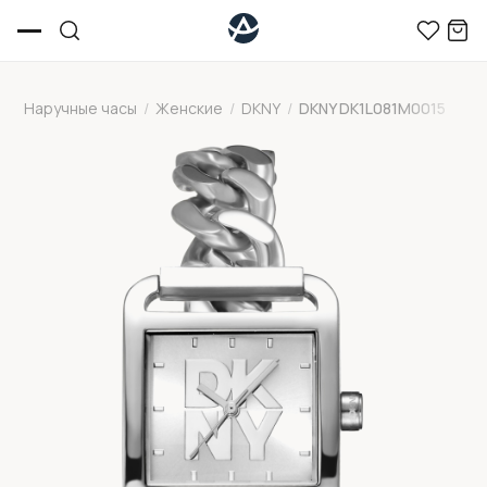
Наручные часы
/
Женские
/
DKNY
/
DKNY DK1L081M0015