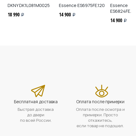
DKNY
DK1L081M0025
Essence
ES6975FE.120
Essence
ES6824FE.3
18 990
14 900
i
i
14 900
i
Бесплатная доставка
Оплата после примерки
Быстрая доставка
Оплата после осмотра и
до двери
примерки. Просто
по всей России.
откажитесь,
если товар не подошел.