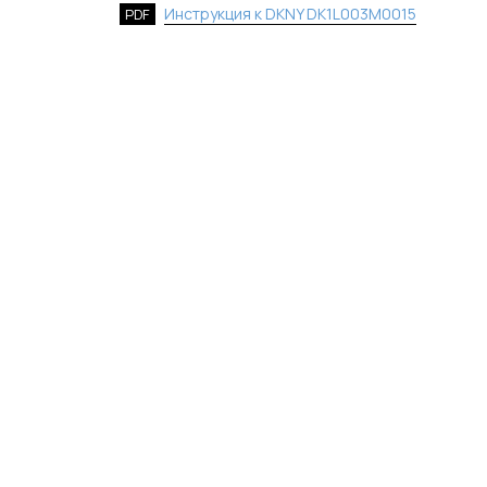
Инструкция к DKNY DK1L003M0015
PDF