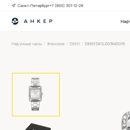
Санкт-Петербург
+7 (800) 301-12-28
Нар
Наручные часы
/
Женские
/
DKNY
/
DKNY DK1L003M0015