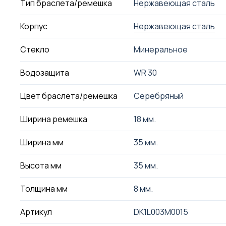
Тип браслета/ремешка
Нержавеющая сталь
Корпус
Нержавеющая сталь
Стекло
Минеральное
Водозащита
WR 30
Цвет браслета/ремешка
Серебряный
Ширина ремешка
18 мм.
Ширина мм
35 мм.
Высота мм
35 мм.
Толщина мм
8 мм.
Артикул
DK1L003M0015