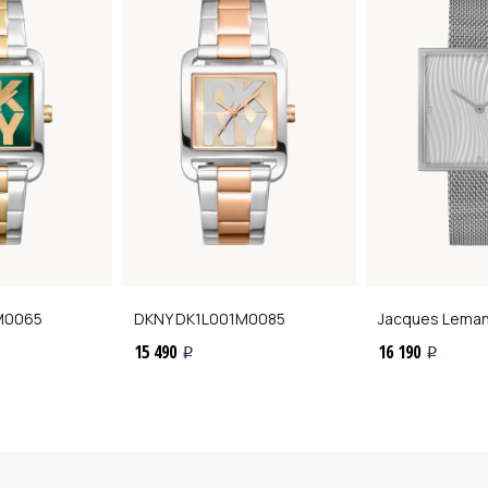
M0065
DKNY
DK1L001M0085
Jacques Lema
15 490
16 190
i
i