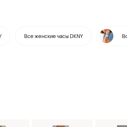
Y
Все
женские
часы DKNY
В