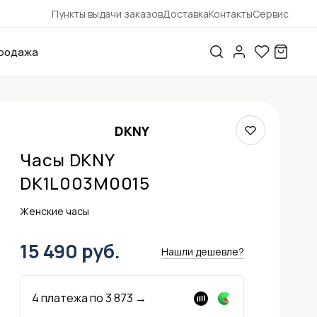
Пункты выдачи заказов
Доставка
Контакты
Сервис
родажа
DKNY
Часы DKNY
DK1L003M0015
Женские часы
15 490 руб.
Нашли дешевле?
4 платежа по
3 873
→