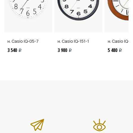
н. Casio
IQ-05-7
н. Casio
IQ-151-1
н. Casio
IQ-1
3 540
3 980
5 480
i
i
i